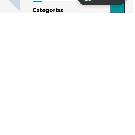
Categorías
Espalda
Facial
Parálisis
Ir
Tendinitis
Síguenos
Instagram