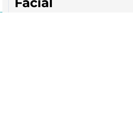
Facial
Parálisis Facial
La parálisis facial o también llamada parálisis de Bell se
caracteriza por debilidad de los músculos de la cara.